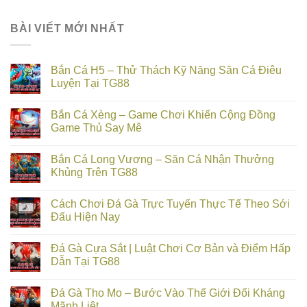
BÀI VIẾT MỚI NHẤT
Bắn Cá H5 – Thử Thách Kỹ Năng Săn Cá Điêu
Luyện Tại TG88
Bắn Cá Xèng – Game Chơi Khiến Cộng Đồng
Game Thủ Say Mê
Bắn Cá Long Vương – Săn Cá Nhận Thưởng
Khủng Trên TG88
Cách Chơi Đá Gà Trực Tuyến Thực Tế Theo Sới
Đấu Hiện Nay
Đá Gà Cựa Sắt | Luật Chơi Cơ Bản và Điểm Hấp
Dẫn Tại TG88
Đá Gà Tho Mo – Bước Vào Thế Giới Đối Kháng
Mãnh Liệt