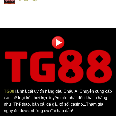
TG88
là nhà cái uy tín hàng đầu Châu Á, Chuyên cung cấp
các thể loại trò chơi trực tuyến mới nhất đến khách hàng
như: Thể thao, bắn cá, đá gà, xổ số, casino...Tham gia
ngay để được những ưu đãi hấp dẫn!