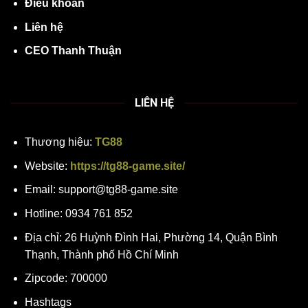
Điều khoản
Liên hệ
CEO Thanh Thuận
LIÊN HỆ
Thương hiệu:
TG88
Website:
https://tg88-game.site/
Email:
support@tg88-game.site
Hotline: 0934 761 852
Địa chỉ: 26 Huỳnh Đình Hai, Phường 14, Quận Bình
Thạnh, Thành phố Hồ Chí Minh
Zipcode: 700000
Hashtags