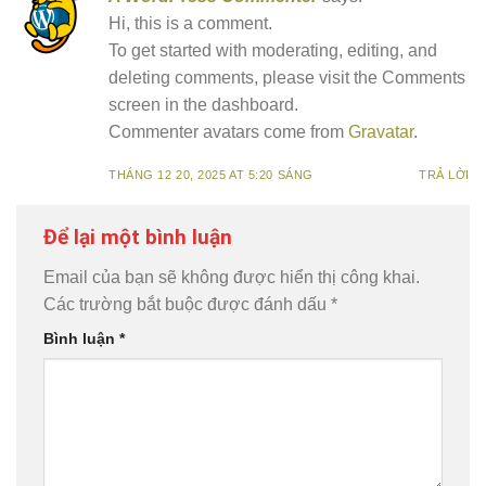
Hi, this is a comment.
To get started with moderating, editing, and
deleting comments, please visit the Comments
screen in the dashboard.
Commenter avatars come from
Gravatar
.
THÁNG 12 20, 2025 AT 5:20 SÁNG
TRẢ LỜI
Để lại một bình luận
Email của bạn sẽ không được hiển thị công khai.
Các trường bắt buộc được đánh dấu
*
Bình luận
*