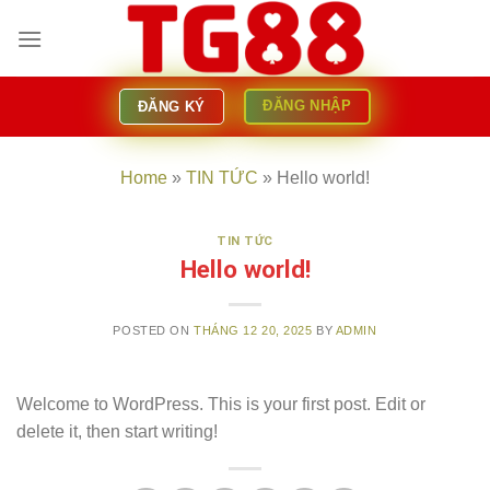
Skip
to
content
ĐĂNG NHẬP
ĐĂNG KÝ
Home
»
TIN TỨC
»
Hello world!
TIN TỨC
Hello world!
POSTED ON
THÁNG 12 20, 2025
BY
ADMIN
Welcome to WordPress. This is your first post. Edit or
delete it, then start writing!