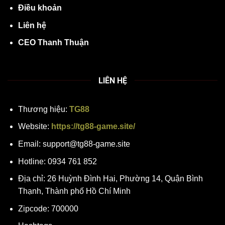
Điều khoản
Liên hệ
CEO Thanh Thuận
LIÊN HỆ
Thương hiệu:
TG88
Website:
https://tg88-game.site/
Email:
support@tg88-game.site
Hotline: 0934 761 852
Địa chỉ: 26 Huỳnh Đình Hai, Phường 14, Quận Bình
Thạnh, Thành phố Hồ Chí Minh
Zipcode: 700000