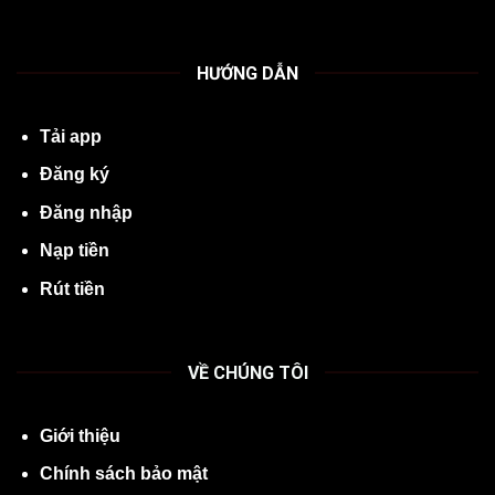
HƯỚNG DẪN
Tải app
Đăng ký
Đăng nhập
Nạp tiền
Rút tiền
VỀ CHÚNG TÔI
Giới thiệu
Chính sách bảo mật