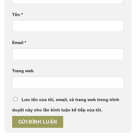
Tên
*
Email
*
Trang web
Lưu tên của tôi, email, và trang web trong trình
duyệt này cho lần bình luận kế tiếp của tôi.