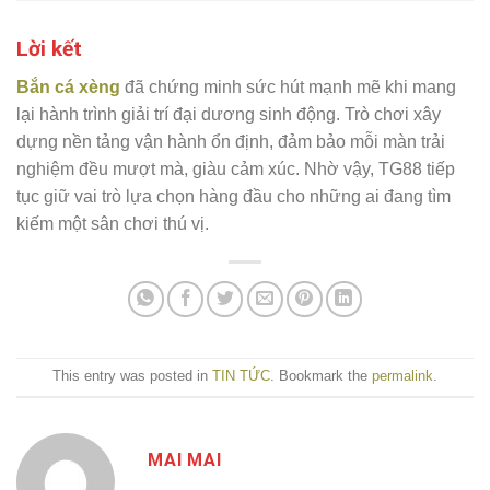
Lời kết
Bắn cá xèng
đã chứng minh sức hút mạnh mẽ khi mang
lại hành trình giải trí đại dương sinh động. Trò chơi xây
dựng nền tảng vận hành ổn định, đảm bảo mỗi màn trải
nghiệm đều mượt mà, giàu cảm xúc. Nhờ vậy, TG88 tiếp
tục giữ vai trò lựa chọn hàng đầu cho những ai đang tìm
kiếm một sân chơi thú vị.
This entry was posted in
TIN TỨC
. Bookmark the
permalink
.
MAI MAI