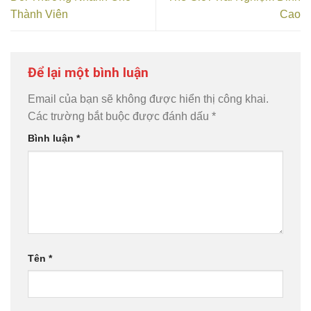
Thành Viên
Cao
Để lại một bình luận
Email của bạn sẽ không được hiển thị công khai.
Các trường bắt buộc được đánh dấu
*
Bình luận
*
Tên
*