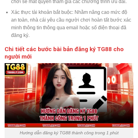
chơi sẽ mất quyền tham gia các chương trình ưu đãi.
Xác thực tài khoản bắt buộc: Nhằm nâng cao mức độ
an toàn, nhà cái yêu cầu người chơi hoàn tất bước xác
minh thông tin thông qua email hoặc số điện thoại đã
đăng ký.
Chi tiết các bước bài bản đăng ký TG88 cho
người mới
Hướng dẫn đăng ký TG88 thành công trong 1 phút