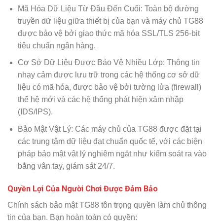
Mã Hóa Dữ Liệu Từ Đầu Đến Cuối: Toàn bộ đường
truyền dữ liệu giữa thiết bị của bạn và máy chủ TG88
được bảo vệ bởi giao thức mã hóa SSL/TLS 256-bit
tiêu chuẩn ngân hàng.
Cơ Sở Dữ Liệu Được Bảo Vệ Nhiều Lớp: Thông tin
nhạy cảm được lưu trữ trong các hệ thống cơ sở dữ
liệu có mã hóa, được bảo vệ bởi tường lửa (firewall)
thế hệ mới và các hệ thống phát hiện xâm nhập
(IDS/IPS).
Bảo Mật Vật Lý: Các máy chủ của TG88 được đặt tại
các trung tâm dữ liệu đạt chuẩn quốc tế, với các biện
pháp bảo mật vật lý nghiêm ngặt như kiểm soát ra vào
bằng vân tay, giám sát 24/7.
Quyền Lợi Của Người Chơi Được Đảm Bảo
Chính sách bảo mật TG88 tôn trọng quyền làm chủ thông
tin của bạn. Bạn hoàn toàn có quyền: