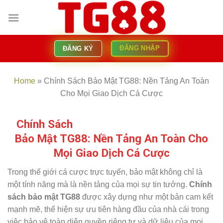
Skip
to
content
ĐĂNG NHẬP
ĐĂNG KÝ
Home
»
Chính Sách Bảo Mật TG88: Nền Tảng An Toàn
Cho Mọi Giao Dịch Cá Cược
Chính Sách
Bảo Mật TG88: Nền Tảng An Toàn Cho
Mọi Giao Dịch Cá Cược
Trong thế giới cá cược trực tuyến, bảo mật không chỉ là
một tính năng mà là nền tảng của mọi sự tin tưởng.
Chính
sách bảo mật TG88
được xây dựng như một bản cam kết
mạnh mẽ, thể hiện sự ưu tiên hàng đầu của nhà cái trong
việc bảo vệ toàn diện quyền riêng tư và dữ liệu của mọi