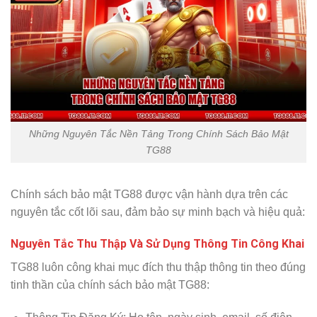
Những Nguyên Tắc Nền Tảng Trong Chính Sách Bảo Mật
TG88
Chính sách bảo mật TG88 được vận hành dựa trên các
nguyên tắc cốt lõi sau, đảm bảo sự minh bạch và hiệu quả:
Nguyên Tắc Thu Thập Và Sử Dụng Thông Tin Công Khai
TG88 luôn công khai mục đích thu thập thông tin theo đúng
tinh thần của chính sách bảo mật TG88: