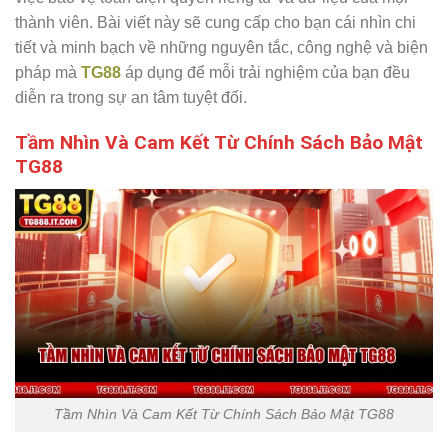
thành viên. Bài viết này sẽ cung cấp cho bạn cái nhìn chi
tiết và minh bạch về những nguyên tắc, công nghệ và biện
pháp mà
TG88
áp dụng để mỗi trải nghiệm của bạn đều
diễn ra trong sự an tâm tuyệt đối.
Tầm Nhìn Và Cam Kết Từ Chính Sách Bảo Mật
TG88
Tầm Nhìn Và Cam Kết Từ Chính Sách Bảo Mật TG88