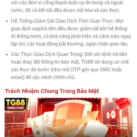
với các đơn vị cổng thanh toán uy tín trong và ngoài
nước, tất cả kết nối đều được mã hóa và xác thực.
Hệ Thống Giám Sát Giao Dịch Thời Gian Thực: Mọi
giao dịch nạp/rút tiền đều được giám sát bởi hệ thống
AI thông minh, có khả năng phát hiện và cảnh báo ngay
lập tức các hoạt động bất thường, ngăn chặn gian lận.
Xác Thực Giao Dịch Quan Trọng: Đối với lệnh rút tiền
hoặc thay đổi thông tin bảo mật, TG88 sử dụng cơ chế
xác thực đa bước (như mã OTP gửi qua SMS hoặc
email) để xác minh chính chủ.
Trách Nhiệm Chung Trong Bảo Mật