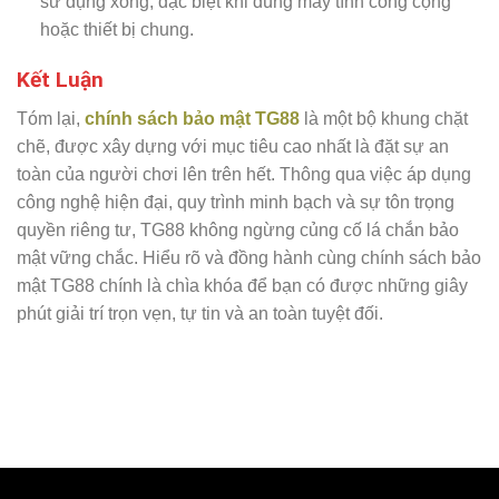
sử dụng xong, đặc biệt khi dùng máy tính công cộng
hoặc thiết bị chung.
Kết Luận
Tóm lại,
chính sách bảo mật TG88
là một bộ khung chặt
chẽ, được xây dựng với mục tiêu cao nhất là đặt sự an
toàn của người chơi lên trên hết. Thông qua việc áp dụng
công nghệ hiện đại, quy trình minh bạch và sự tôn trọng
quyền riêng tư, TG88 không ngừng củng cố lá chắn bảo
mật vững chắc. Hiểu rõ và đồng hành cùng chính sách bảo
mật TG88 chính là chìa khóa để bạn có được những giây
phút giải trí trọn vẹn, tự tin và an toàn tuyệt đối.