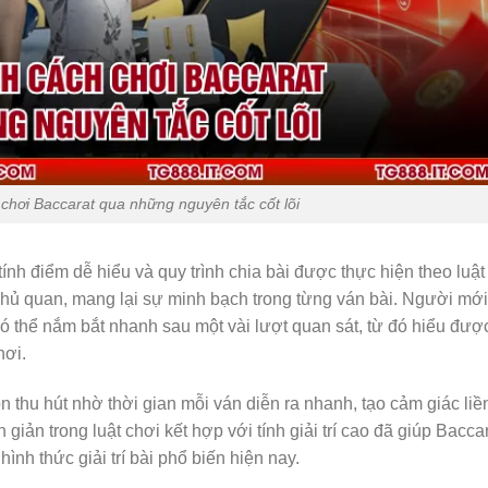
chơi Baccarat qua những nguyên tắc cốt lõi
nh điểm dễ hiểu và quy trình chia bài được thực hiện theo luật
 chủ quan, mang lại sự minh bạch trong từng ván bài. Người mới
 thể nắm bắt nhanh sau một vài lượt quan sát, từ đó hiểu đượ
hơi.
n thu hút nhờ thời gian mỗi ván diễn ra nhanh, tạo cảm giác liề
iản trong luật chơi kết hợp với tính giải trí cao đã giúp Bacca
ình thức giải trí bài phổ biến hiện nay.