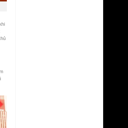
khi
chủ
ìm
i