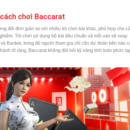
ề cách chơi Baccarat
ng đối đơn giản so với nhiều trò chơi bài khác, phù hợp cho c
ghiệm. Trò chơi sử dụng bộ bài tiêu chuẩn và mỗi ván sẽ xoay
 và Banker, trong đó người tham gia chỉ cần dự đoán bên nào c
ành rõ ràng, Baccarat không đòi hỏi kỹ năng tính toán phức tạ