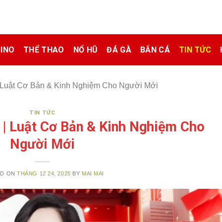
INO
THỂ THAO
NỔ HŨ
ĐÁ GÀ
BẮN CÁ
TIN TỨC
| Luật Cơ Bản & Kinh Nghiệm Cho Người Mới
TIN TỨC
 | Luật Cơ Bản & Kinh Nghiệm Cho
Người Mới
ED ON
THÁNG 12 24, 2025
BY
MAI MAI